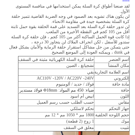
----
لقد صنعنا أطواق كرة السلة يمكن استخدامها في منافسة المستوى
الأول.
لن يكون هناك تشويه بعد الصمود في وجه الضربة القاضية.تتميز حلقة
كرة السلة بشخصية جيدة في مقاومة الانحناء.
لن تدور حلقة كرة السلة بعد التسديد على قمة الحلقة بقوة حمل ثابتة
أقل من 105 كجم في النقطة الأخيرة من الملعب.
إذا كانت قوة الحمل الساكنة أكثر من 105 كجم ، فإن حلقة كرة السلة
ستدور للأسفل ، لكن انحراف الملاك لن يتجاوز 30 درجة ،
حتى يتمكن من حل مشاكل استقرار حلقة الرماية والأمان بشكل فعال
في dunk ، ويمكنه العودة إلى الموضع الصحيح.
اسم العنصر
حلقة كرة السلة الكهربائية مثبتة في السقف
مكان المنشأ
تشجيانغ ، الصين
اسم العلامة التجارية
بقي
إلكتروني
AC110V -120V / AC220V -240V
مادة حافة
فولاذ / حديد / ألومنيوم
حافة
ضياء: 450 مم المواد: Φ18mm فولاذ مستدير
اللون
ابيض أم اسود
مقاس
حسب الطلب حسب رسم العميل
جهاز التحكم
تحكم لاسلكي
حجم اللوحة الخلفية
1800 مم * 1050 مم * 12 مم
موك
1 زوج (2 قطعة)
تثبيت
معلق في السقف