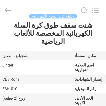
Linger
Electronic
Technology
Co.,
Ltd..
حلقة كرة السلة الكهربائية
All
Rights
شنت سقف طوق كرة السلة
مسكن
Reserved.
الكهربائية المخصصة للألعاب
منتجات
الرياضية
معلومات
مكان المنشأ:
تشجيانغ ، الصين
عنا
اسم العلامة
Linger
التجارية:
جولة
إصدار الشهادات:
CE / Rohs
في
رقم الموديل:
EBH-010
المعمل
الحد الأدنى
1 زوج (2 قطعة)
لكمية: