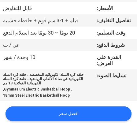
مراقبة
الأسعار:
قابل للتفاوض
الجودة
تفاصيل التغليف:
فيلم + 1-3 سم فوم + حافظة خشبية
اتصل
وقت التسليم:
20 يومًا ~ 30 يومًا بعد استلام الدفع
بنا
شروط الدفع:
تي / ت
القدرة على
10 وحدة / شهر
أخبار
العرض:
تسليط الضوء:
حلقة كرة السلة الكهربائية المخصصة ، حلقة كرة السلة
الكهربائية في صالة الألعاب الرياضية ، حلقة كرة السلة
اطلب
الكهربائية الفولاذية 18 مم
,
,
Gymnasium Electric Basketball Hoop
اقتباس
18mm Steel Electric Basketball Hoop
خريطة
افضل سعر
الموقع