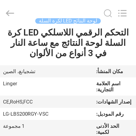
Linger
Electronic
Technology
Co.,
Ltd..
لوحة النتائج LED لكرة السلة
All
Rights
التحكم الرقمي اللاسلكي LED كرة
مسكن
Reserved.
السلة لوحة النتائج مع ساعة النار
منتجات
في 3 أنواع من الألوان
معلومات
مكان المنشأ:
تشجيانغ، الصين
عنا
اسم العلامة
Linger
التجارية:
جولة
إصدار الشهادات:
CE,RoHS,FCC
في
رقم الموديل:
LG-LBS200RGY-VSC
المعمل
الحد الأدنى
1 مجموعة
لكمية: