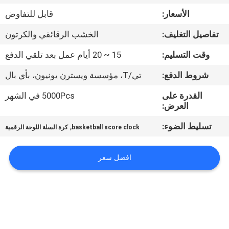
مراقبة
الأسعار:
قابل للتفاوض
الجودة
تفاصيل التغليف:
الخشب الرقائقي والكرتون
اتصل
وقت التسليم:
15 ~ 20 أيام عمل بعد تلقي الدفع
بنا
شروط الدفع:
تي/T، مؤسسة ويسترن يونيون، بأي بال
القدرة على
5000Pcs في الشهر
أخبار
العرض:
تسليط الضوء:
,
basketball score clock
كرة السلة اللوحة الرقمية
اطلب
اقتباس
افضل سعر
خريطة
الموقع