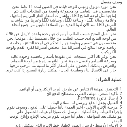
وصف مفصل:
نحن مورد موثوق ومهني للوحة قيادة في الصين لمدة 11 عاما. نحن
متخصصون في التعامل مع مجموعة واسعة من المنتجات التي يتم
إنتاجها مثل لوحة النتائج LED ، وإشارات أسعار الغاز التي يتم إنتاجها ،
وعلامة رسالة LED ، وساعة LED ، وشاشة LED وغيرها من شاشات
العرض LED. منذ الآن لدينا العديد من العملاء الثابتين من جميع أنحاء
العالم.
نحن نقبل المنتج حسب الطلب أو موك هو وحدة واحدة. لا يقل عن 95 ٪
من لوحة النتائج أدى حسب الطلب من خلال تصميمنا على موقعنا. نحن
متخصصون في تصميم وظيفة جهاز التحكم في لوحة النتائج ، وخاصة
رياضة لوحة النتائج في أستراليا مثل مجلس أستراليا لكرة القدم ولوحة
الكريكيت.
نحن نوفر لك أكثر المنتجات التي تقودها بأسعار تنافسية وجودة عالية
وسرعة التسليم وأفضل خدمة. نحن البائع مباشرة من لوحة الصمام
والعرض ، يمكنك الحصول على أسعار أكثر تنافسية منا. نرحب ترحيبا
حارا في الاتصال بنا ، وبطبيعة الحال ، يمكنك زيارة المصنع إذا كنت تريد.
عملية الشراء:
1. التحقيق المهنية الاقتباس عن طريق البريد الإلكتروني أو الهاتف.
2. تأكيد السعر ، مهلة ، الفني ، مصطلح الدفع الخ
3. إرسال فاتورة Performa.
4. العميل يجعل الدفع ويرسل لنا استلام البنك.
5. مرحلة الإنتاج الأولي - أخبر العملاء بأننا حصلنا على الدفع ، وسوف نقوم
بإجراء العينات وفقًا لطلبك ، نرسل لك صورًا أو عينات للحصول على
موافقتك. بعد الموافقة ، نعلم أننا سوف نقوم بترتيب الإنتاج وإبلاغ الوقت
المقدر.
6. الإنتاج الأوسط - إرسال الصور لإظهار خط الإنتاج الذي يمكنك رؤية