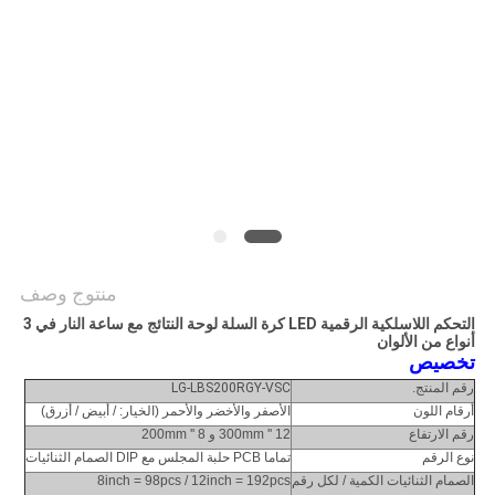
PRIVACY
POLICY
منتوج وصف
التحكم اللاسلكية الرقمية LED كرة السلة لوحة النتائج مع ساعة النار في 3
أنواع من الألوان
تخصيص
رقم المنتج.
LG-LBS200RGY-VSC
أرقام اللون
الأصفر والأخضر والأحمر (الخيار: / أبيض / أزرق)
رقم الارتفاع
12 '' 300mm و 8 '' 200mm
نوع الرقم
تماما PCB حلبة المجلس مع DIP الصمام الثنائيات
الصمام الثنائيات الكمية / لكل رقم
8inch = 98pcs / 12inch = 192pcs