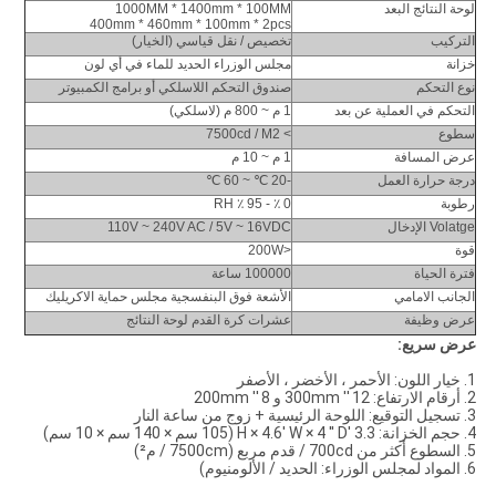
لوحة النتائج البعد
1000MM * 1400mm * 100MM
400mm * 460mm * 100mm * 2pcs
التركيب
تخصيص / نقل قياسي (الخيار)
خزانة
مجلس الوزراء الحديد للماء في أي لون
نوع التحكم
صندوق التحكم اللاسلكي أو برامج الكمبيوتر
التحكم في العملية عن بعد
1 م ~ 800 م (لاسلكي)
سطوع
> 7500cd / M2
عرض المسافة
1 م ~ 10 م
درجة حرارة العمل
-20 ℃ ~ 60 ℃
رطوبة
0 ٪ - 95 ٪ RH
Volatge الإدخال
110V ~ 240V AC / 5V ~ 16VDC
قوة
<200W
فترة الحياة
100000 ساعة
الجانب الامامي
الأشعة فوق البنفسجية مجلس حماية الاكريليك
عرض وظيفة
عشرات كرة القدم لوحة النتائج
عرض سريع:
1. خيار اللون: الأحمر ، الأخضر ، الأصفر
2. أرقام الارتفاع: 12 '' 300mm و 8 '' 200mm
3. تسجيل التوقيع: اللوحة الرئيسية + زوج من ساعة النار
4. حجم الخزانة: 3.3 'H × 4.6' W × 4 '' D (105 سم × 140 سم × 10 سم)
5. السطوع أكثر من 700cd / قدم مربع (7500cm / م²)
6. المواد لمجلس الوزراء: الحديد / الألومنيوم)