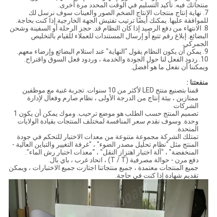
منتجاتك فيه. تأكيد التسليم في الوقت المحدد مرة أخرى.
7. نهاية إنتاج منتجات الإنتاج الضخم الصور والعينات سوف نرسل لك
للموافقة عليها. يمكنك أيضًا ترتيب تفتيش الجهة الخارجية إذا كنت بحاجة.
8. الانتهاء من دفع الرصيد إذا كان النظام قد. حجز الرحلة أو السفينة وشحن
البضائع. إبلاغ رقم ​​تتبع أو إرسال المستندات للعملاء للقيام بالتخليص
الجمركي.
9. يمكن أن يكون النظام يقول "النهاية" عند استلام البضائع وإرضاء معهم.
10. ردود الفعل لنا حول الجودة والخدمة ، وردود فعل السوق واقتراح.
ويمكننا أن نفعل ما هو أفضل.
منفعتنا :
قمنا بتصنيع منتج LED لأكثر من 10 سنوات. تجربة غنية مع موظفين
ممتازين ، بيئة إنتاج من الدرجة الأولى ، نظام صارم وفعال لإدارة
الشركات
تصميم المنتج حسب الطلب هو موضع ترحيب. وموك يمكن أن يكون 1
وحدة. وسوف نقدم سعر المنافسة لمختلف المنتجات بقيادة الولايات
المتحدة.
تمتلك الشركة مجموعة متنوعة من معدات الاختبار للتحكم في جودة
المنتج مثل "نظام تحليل مصدر الضوء" ، "غرفة التغيير والتباين العالية -
المنخفضة" ، "آلة اختبار اهتزاز النقل" ، "معدات اختبار رش الماء".
دفع مرن - حوالة مصرفية (T / T) ، اتحاد غرب ، باي بال.
جميع المنتجات معتمدة ، جميع منتجاتنا اجتازت جميع الاختبارات ، ويمكن
تقديم شهادة إذا كنت في حاجة.